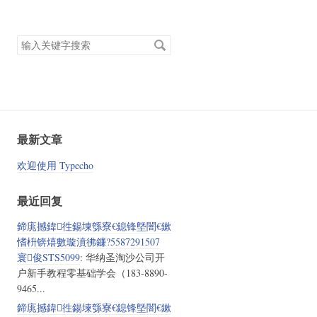
搜
索
关
键
字
最新文章
欢迎使用 Typecho
最近回复
鍗庣撼鍏徃鍚堜綔寮€鎴锋墍闇€鏉
愭枡锛熺數璇濆彿鐮?5587291507
寰俊STS5099
: 华纳圣淘沙公司开
户新手教程零基础学会（183-8890-
9465...
鍗庣撼鍏徃鍚堜綔寮€鎴锋墍闇€鏉