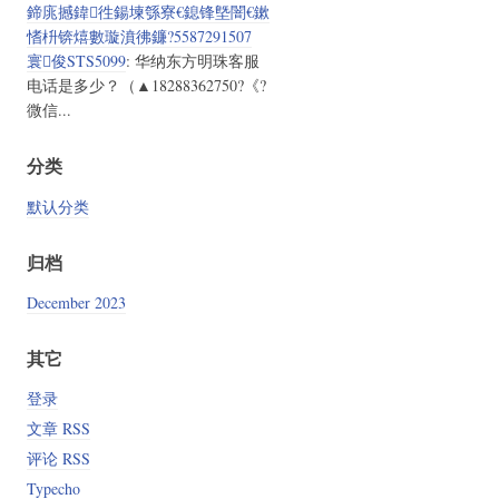
鍗庣撼鍏徃鍚堜綔寮€鎴锋墍闇€鏉
愭枡锛熺數璇濆彿鐮?5587291507
寰俊STS5099
: 华纳东方明珠客服
电话是多少？（▲18288362750?《?
微信...
分类
默认分类
归档
December 2023
其它
登录
文章 RSS
评论 RSS
Typecho