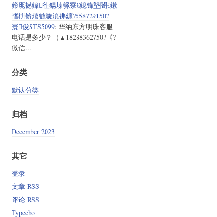
鍗庣撼鍏徃鍚堜綔寮€鎴锋墍闇€鏉
愭枡锛熺數璇濆彿鐮?5587291507
寰俊STS5099
: 华纳东方明珠客服
电话是多少？（▲18288362750?《?
微信...
分类
默认分类
归档
December 2023
其它
登录
文章 RSS
评论 RSS
Typecho