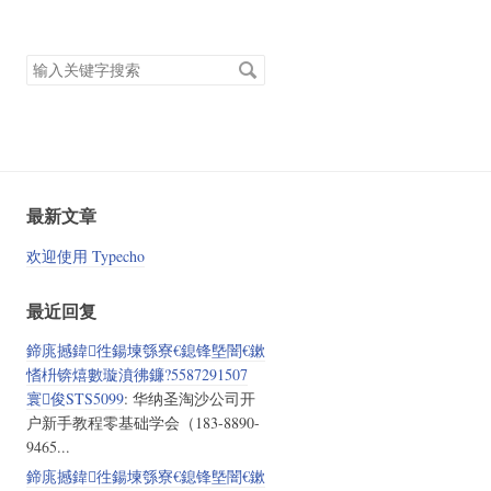
搜
索
关
键
字
最新文章
欢迎使用 Typecho
最近回复
鍗庣撼鍏徃鍚堜綔寮€鎴锋墍闇€鏉
愭枡锛熺數璇濆彿鐮?5587291507
寰俊STS5099
: 华纳圣淘沙公司开
户新手教程零基础学会（183-8890-
9465...
鍗庣撼鍏徃鍚堜綔寮€鎴锋墍闇€鏉